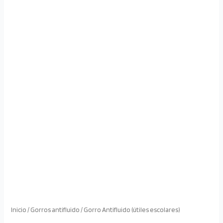
Inicio
/
Gorros antifluido
/ Gorro Antifluido (útiles escolares)