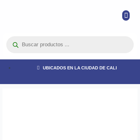
Ir
Men
al
contenido
Búsqueda
de
productos
UBICADOS EN LA CIUDAD DE CALI