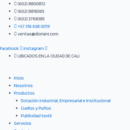
Ir
(602) 8800812
al
(602) 8818365
contenido
(602) 3768385
+57 316 638 0019
ventas@dioriani.com
Facebook
Instagram
UBICADOS EN LA CIUDAD DE CALI
Inicio
Nosotros
Productos
Dotación industrial, Empresarial e Institucional
Cuellos y Puños
Publicidad textil
Servicios