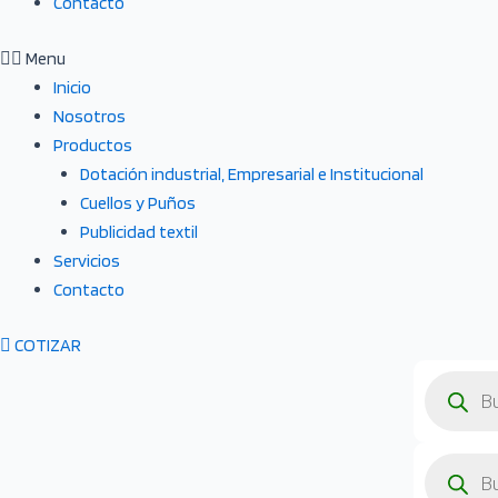
Contacto
Menu
Inicio
Nosotros
Productos
Dotación industrial, Empresarial e Institucional
Cuellos y Puños
Publicidad textil
Servicios
Contacto
COTIZAR
Búsqueda
de
producto
Búsqueda
de
producto