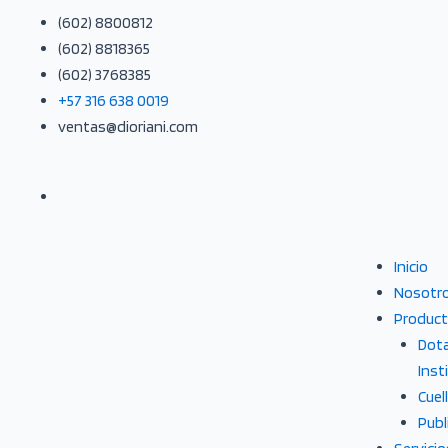
Ir
(602) 8800812
al
(602) 8818365
contenido
(602) 3768385
+57 316 638 0019
ventas@dioriani.com
Menu
Inicio
Nosotr
Produc
Dota
Inst
Cuel
Publ