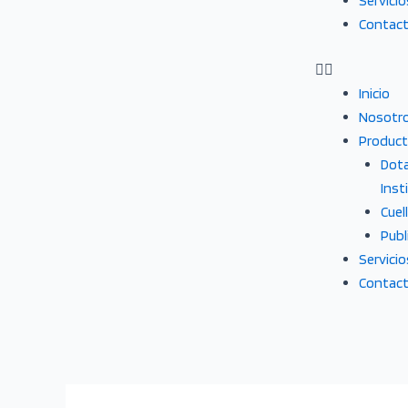
Servicio
Contac
Inicio
Nosotr
Produc
Dota
Inst
Cuel
Publ
Servicio
Contac