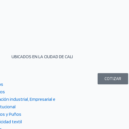
F
I
a
n
c
s
e
t
UBICADOS EN LA CIUDAD DE CALI
b
a
o
g
COTIZAR
os
o
r
tos
ción industrial, Empresarial e
k
a
itucional
los y Puños
m
icidad textil