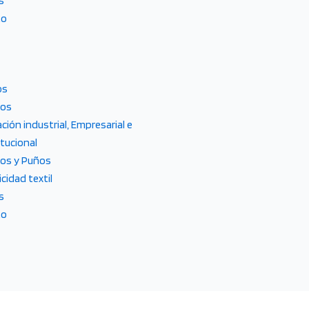
s
to
os
tos
ción industrial, Empresarial e
itucional
los y Puños
icidad textil
s
to