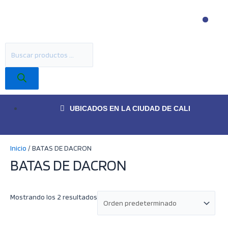
Ir
B
Men
al
ú
contenido
s
Búsqueda
q
de
u
productos
e
d
UBICADOS EN LA CIUDAD DE CALI
a
d
e
Inicio
/ BATAS DE DACRON
p
BATAS DE DACRON
r
o
Mostrando los 2 resultados
d
u