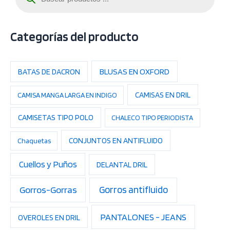
q
u
e
d
a
Categorías del producto
d
e
p
r
o
BLUSAS EN OXFORD
BATAS DE DACRON
d
u
c
CAMISAS EN DRIL
CAMISA MANGA LARGA EN INDIGO
t
o
s
CAMISETAS TIPO POLO
CHALECO TIPO PERIODISTA
CONJUNTOS EN ANTIFLUIDO
Chaquetas
Cuellos y Puños
DELANTAL DRIL
Gorros-Gorras
Gorros antifluido
PANTALONES - JEANS
OVEROLES EN DRIL