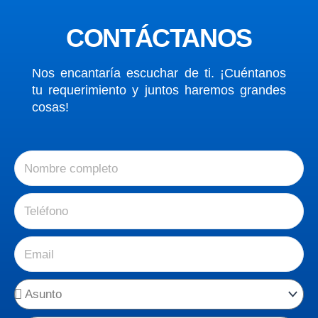
CONTÁCTANOS
Nos encantaría escuchar de ti. ¡Cuéntanos
tu requerimiento y juntos haremos grandes
cosas!
N
o
m
T
b
e
r
l
e
E
é
C
m
f
o
a
o
A
m
i
n
s
p
l